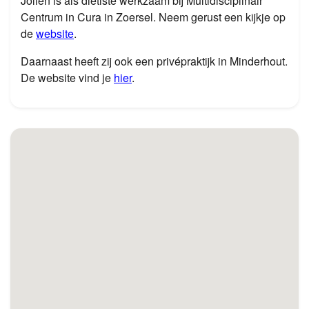
Jolien is als diëtiste werkzaam bij Multidisciplinair
Centrum in Cura in Zoersel. Neem gerust een kijkje op
de
website
.
Daarnaast heeft zij ook een privépraktijk in Minderhout.
De website vind je
hier
.