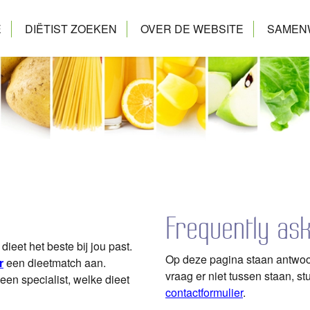
E
DIËTIST ZOEKEN
OVER DE WEBSITE
SAMEN
FAQ
CONTACT
Frequently ask
ieet het beste bij jou past.
Op deze pagina staan antwoo
r
een dieetmatch aan.
vraag er niet tussen staan, st
een specialist, welke dieet
contactformulier
.