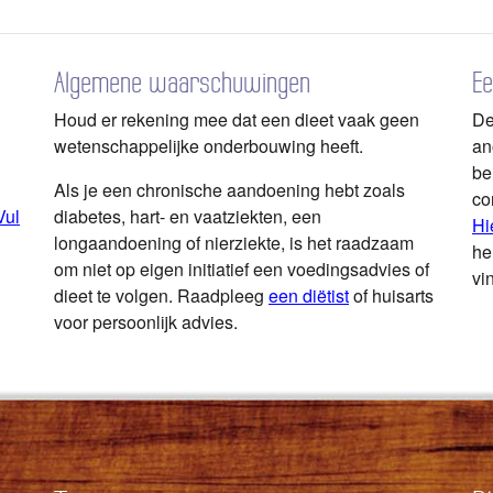
Algemene waarschuwingen
Ee
Houd er rekening mee dat een dieet vaak geen
De
wetenschappelijke onderbouwing heeft.
an
be
Als je een chronische aandoening hebt zoals
co
Vul
diabetes, hart- en vaatziekten, een
Hi
longaandoening of nierziekte, is het raadzaam
he
om niet op eigen initiatief een voedingsadvies of
vi
dieet te volgen. Raadpleeg
een diëtist
of huisarts
voor persoonlijk advies.